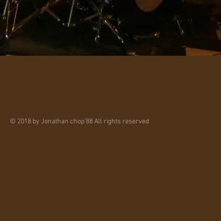
© 2018 by Jonathan chop'88 All rights reserved