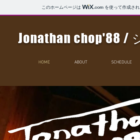
このホームページは
.com
を使って作成され
Jonathan chop'
HOME
ABOUT
SCHEDULE